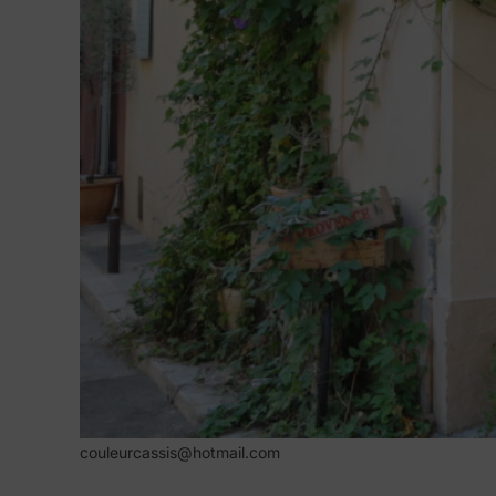
couleurcassis@hotmail.com